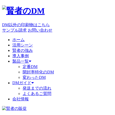
DM以外の印刷物はこちら
サンプル請求
お問い合わせ
ホーム
活用シーン
賢者の強み
導入事例
製品一覧
定番DM
開封率特化のDM
変わったDM
DMガイド
発送までの流れ
よくあるご質問
会社情報